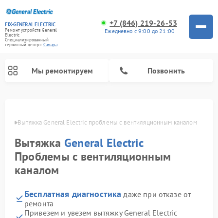
+7 (846) 219-26-53
FIX-GENERAL ELECTRIC
Ежедневно с 9:00 до 21:00
Ремонт устройств General
Electric
Специализированный
cервисный центр г.
Самара
Мы ремонтируем
Позвонить
амаре
Вытяжка General Electric проблемы с вентиляционным каналом
Вытяжка
General Electric
Проблемы с вентиляционным
каналом
Бесплатная диагностика
даже при отказе от
ремонта
Ремонт варочных панелей General Electric
Ремонт стиральных машин General Electric
Ремонт микроволновых печей General Electric
Ремонт сушильных машин General Electric
Ремонт духовых шкафов General Electric
Ремонт посудомоечных машин General Electric
Ремонт винных шкафов General Electric
Ремонт холодильников General Electric
Ремонт кухонных плит General Electric
Привезем и увезем вытяжку General Electric