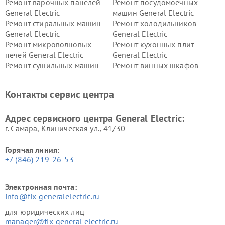
Ремонт варочных панелей
Ремонт посудомоечных
General Electric
машин General Electric
Ремонт стиральных машин
Ремонт холодильников
General Electric
General Electric
Ремонт микроволновых
Ремонт кухонных плит
печей General Electric
General Electric
Ремонт сушильных машин
Ремонт винных шкафов
General Electric
General Electric
Ремонт вытяжек General
Ремонт духовых шкафов
Контакты сервис центра
Electric
General Electric
Адрес сервисного центра General Electric:
г. Самара, Клиническая ул., 41/30
Горячая линия:
+7 (846) 219-26-53
Электронная почта:
info@fix-generalelectric.ru
для юридических лиц
manager@fix-general electric.ru